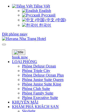
Tiếng Việt
English
Русский
中文 (中国)
한국어
Đặt phòng ngay
book now
LOẠI PHÒNG
Phòng Deluxe Ocean
Phòng Triple City
Phòng Deluxe Ocean Plus
Phòng Junior Suite Queen
Phòng Junior Suite King
Phòng Club Suite
Phòng Family Suite
Phòng Executive Suite
KHUYẾN MÃI
KHÁM PHÁ KHÁCH SẠN
Skylight