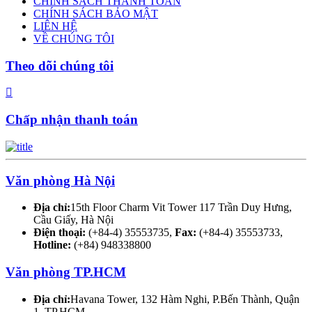
CHÍNH SÁCH THANH TOÁN
CHÍNH SÁCH BẢO MẬT
LIÊN HỆ
VỀ CHÚNG TÔI
Theo dõi chúng tôi
Chấp nhận thanh toán
Văn phòng Hà Nội
Địa chỉ:
15th Floor Charm Vit Tower 117 Trần Duy Hưng,
Cầu Giấy, Hà Nội
Điện thoại:
(+84-4) 35553735,
Fax:
(+84-4) 35553733,
Hotline:
(+84) 948338800
Văn phòng TP.HCM
Địa chỉ:
Havana Tower, 132 Hàm Nghi, P.Bến Thành, Quận
1, TP.HCM