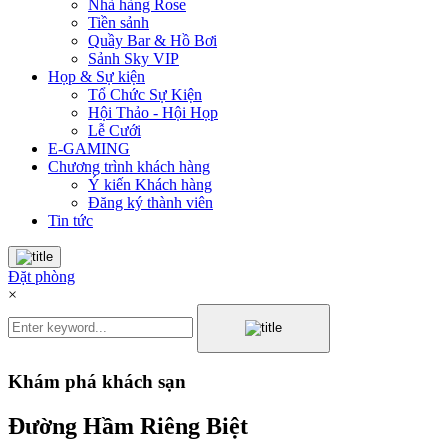
Nhà hàng Rose
Tiền sảnh
Quầy Bar & Hồ Bơi
Sảnh Sky VIP
Họp & Sự kiện
Tổ Chức Sự Kiện
Hội Thảo - Hội Họp
Lễ Cưới
E-GAMING
Chương trình khách hàng
Ý kiến Khách hàng
Đăng ký thành viên
Tin tức
Đặt phòng
×
Khám phá khách sạn
Đường Hầm Riêng Biệt