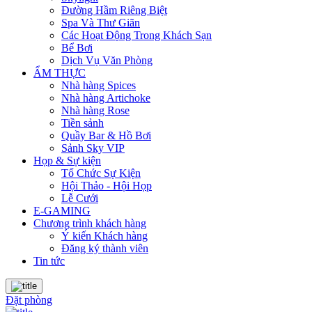
Đường Hầm Riêng Biệt
Spa Và Thư Giãn
Các Hoạt Động Trong Khách Sạn
Bể Bơi
Dịch Vụ Văn Phòng
ẨM THỰC
Nhà hàng Spices
Nhà hàng Artichoke
Nhà hàng Rose
Tiền sảnh
Quầy Bar & Hồ Bơi
Sảnh Sky VIP
Họp & Sự kiện
Tổ Chức Sự Kiện
Hội Thảo - Hội Họp
Lễ Cưới
E-GAMING
Chương trình khách hàng
Ý kiến Khách hàng
Đăng ký thành viên
Tin tức
Đặt phòng