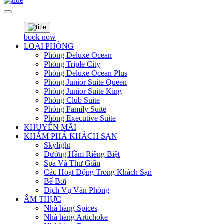
book now
LOẠI PHÒNG
Phòng Deluxe Ocean
Phòng Triple City
Phòng Deluxe Ocean Plus
Phòng Junior Suite Queen
Phòng Junior Suite King
Phòng Club Suite
Phòng Family Suite
Phòng Executive Suite
KHUYẾN MÃI
KHÁM PHÁ KHÁCH SẠN
Skylight
Đường Hầm Riêng Biệt
Spa Và Thư Giãn
Các Hoạt Động Trong Khách Sạn
Bể Bơi
Dịch Vụ Văn Phòng
ẨM THỰC
Nhà hàng Spices
Nhà hàng Artichoke