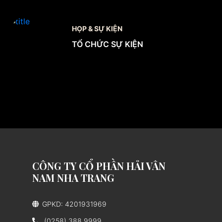
HỌP & SỰ KIỆN
TỔ CHỨC SỰ KIỆN
CÔNG TY CỔ PHẦN HẢI VÂN
NAM NHA TRANG
GPKD: 4201931969
(0258) 388 9999