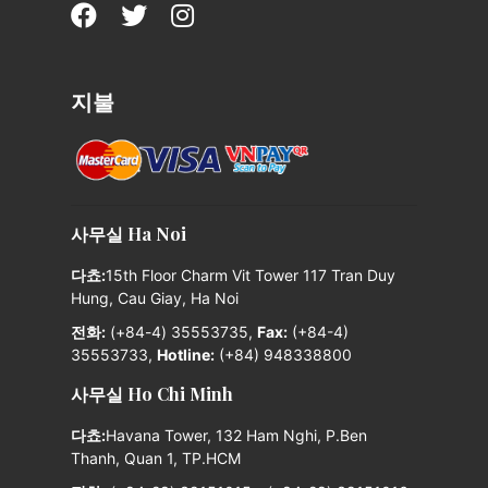
지불
사무실 Ha Noi
다쵸:
15th Floor Charm Vit Tower 117 Tran Duy
Hung, Cau Giay, Ha Noi
전화:
(+84-4) 35553735,
Fax:
(+84-4)
35553733,
Hotline:
(+84) 948338800
사무실 Ho Chi Minh
다쵸:
Havana Tower, 132 Ham Nghi, P.Ben
Thanh, Quan 1, TP.HCM