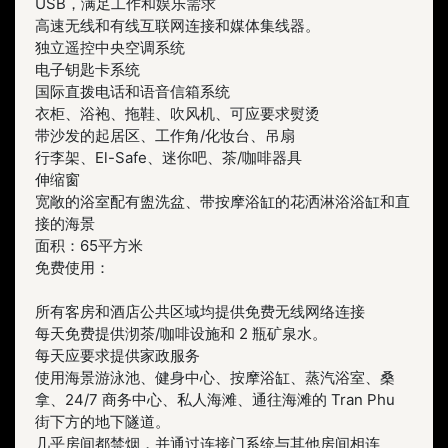
USB，满足工作和娱乐需求
高速无线和有线互联网连接和媒体集线器。
独立遥控中央空调系统
电子钥匙卡系统
国际直拨电话和语音信箱系统
衣柜、浴袍、拖鞋、吹风机、可应要求熨烫
带沙发的起居区、工作角/化妆台、吊扇
行李架、El-Safe、迷你吧、茶/咖啡器具
伸缩窗
宽敞的浴室配有盥洗盆、带按摩浴缸的花洒淋浴浴缸和直
接的海景
面积：65平方米
免费使用：
所有客房和酒店公共区域均提供免费无线网络连接
每天免费提供沏茶/咖啡设施和 2 瓶矿泉水。
每天应要求提供家政服务
使用海景游泳池、健身中心、按摩浴缸、蒸汽浴室、桑
拿、24/7 商务中心、私人海滩、通往海滩的 Tran Phu
街下方的地下隧道。
几乎房间都禁烟，并通过连接门系统与其他房间相连