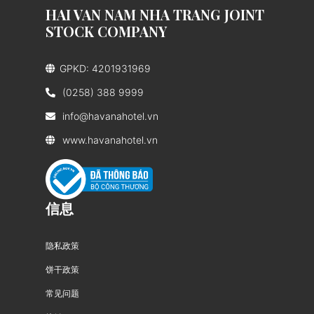
HAI VAN NAM NHA TRANG JOINT
STOCK COMPANY
GPKD: 4201931969
(0258) 388 9999
info@havanahotel.vn
www.havanahotel.vn
信息
隐私政策
饼干政策
常见问题