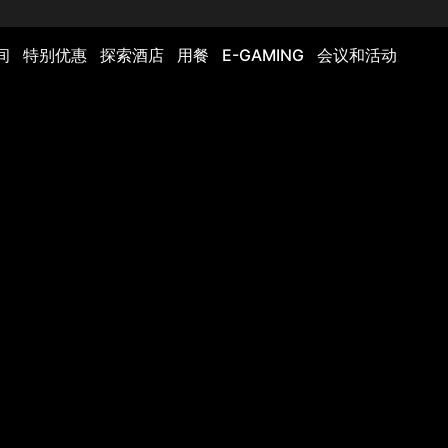
间
特别优惠
探索酒店
用餐
E-GAMING
会议和活动