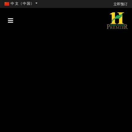
中文 (中国)
立即预订
CÔNG TY CỔ PHẦN HẢI VÂN NAM NHA TRANG （“我
们”）认真保护您的个人信息。 阅读信息隐私政策（“政
策”）后，您拥有完全自由裁量权与我们分享个人信息。 我
们可能会不时编辑本政策，以更新法律和技术系统功能的变
化。 如果您继续登录并使用我们的电子商务平台（以下简
称“电子商务平台”），即表示您接受本政策的内容以及本政
策不时变更的内容。
如果您使用电子商务平台为第三方订购产品或服务，您有责
任就我们收集和使用其个人信息的原因通知其并获得其同
意。 我们将免受与本政策所述信息使用相关的所有第三方