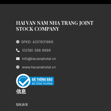
HAI VAN NAM NHA TRANG JOINT
STOCK COMPANY
GPKD: 4201931969
(0258) 388 9999
info@havanahotel.vn
www.havanahotel.vn
信息
隐私政策