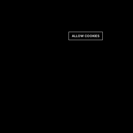
ALLOW COOKIES
Похожие сообщения
СПЕЦПРЕДЛОЖЕНИЯ
Korean BBQ Combo от 299
000 VND/гость –
Корейская кухня у
бассейна