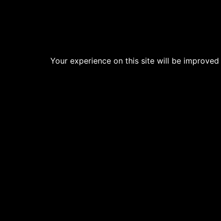
Your experience on this site will be improved
Ưu đãi đặc quyền cho thành viên Havana: VN
sáng cho 2 người.
- Thời gian đặt phòng: Từ hôm nay đến 30
- Thời gian lưu trú: Từ 20/10/2021 đến 30/1
Ưu đãi 15% cho chương trình Ưu đã cho Honeymo
- Thời gian đặt phòng: Từ hôm nay đến 30/11/
- Thời gian lưu trú: Từ 20/10/2021 đến 30/11/20