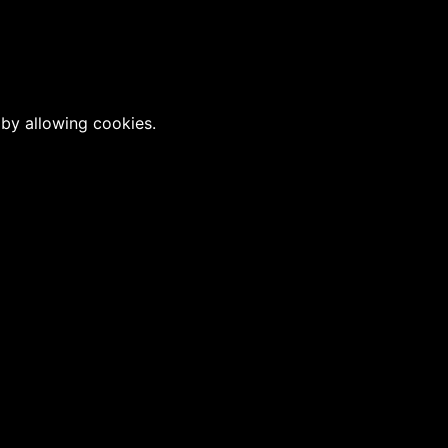
 by allowing cookies.
D 1,990,000 ++/ tại phòng Deluxe bao gồm ăn
/11/2021
1/2021
on (VND 3,919,000 Net & VND 6,880,000 Net)
2021
21